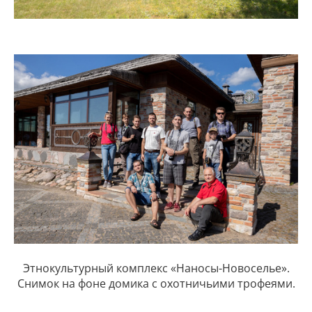
Эт­но­куль­тур­ный ком­плекс «Наносы-Новоселье».
Снимок на фоне домика с охотничьими трофеями.